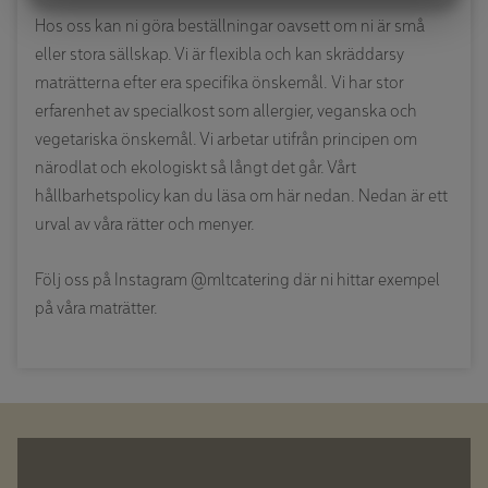
MARKNADSFÖRING
STATISTIK
Hos oss kan ni göra beställningar oavsett om ni är små
eller stora sällskap. Vi är flexibla och kan skräddarsy
maträtterna efter era specifika önskemål.
Vi har stor
erfarenhet av
specialkost som
allergier, veganska och
vegetariska önskemål. Vi arbetar utifrån principen om
närodlat och ekologiskt så långt det går. Vårt
hållbarhetspolicy kan du läsa om här nedan.
Nedan är ett
urval av våra rätter och menyer.
Följ oss på Instagram
@mltcatering
där
ni
hittar
exempel
på våra maträtter.