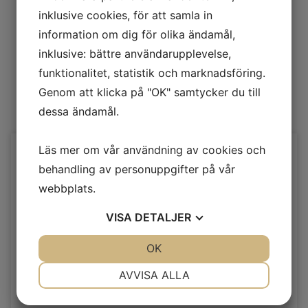
inklusive cookies, för att samla in
information om dig för olika ändamål,
inklusive: bättre användarupplevelse,
funktionalitet, statistik och marknadsföring.
Genom att klicka på "OK" samtycker du till
dessa ändamål.
Läs mer om vår användning av cookies och
Privat Catering
behandling av personuppgifter på vår
Vi har stängt för sommaren från 27 juni och öppnar
webbplats.
åter 10 augisti
VISA
DETALJER
SE TILL ATT DU ÄR GÄST PÅ DIN EGEN FEST!
JA
NEJ
OK
JA
NEJ
NÖDVÄNDIG
INSTÄLLNINGAR
Hos oss kan du beställa enbart maten, men vi kan också
AVVISA ALLA
stå för dukning, servering och städning.
JA
NEJ
JA
NEJ